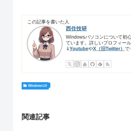
この記事を書いた人
西住技研
Windowsパソコンについ
ています。詳しいプロフィー
⇓
Youtube
や
X（旧Twitter）
で
Windows10
関連記事