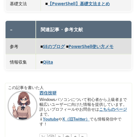
基礎文法
■
【PowerShell】基礎文法まとめ
–
関連記事・参考文献
参考
■
SEのブログ
■
PowerShell使い方メモ
情報収集
■
Qiita
この記事を書いた人
西住技研
Windowsパソコンについて初心者から上級者まで
幅広いユーザーに向けた情報を提供しています。
詳しいプロフィールやお問合せは
こちらのページ
まで。
⇓
Youtube
や
X（旧Twitter）
でも情報発信中で
す！