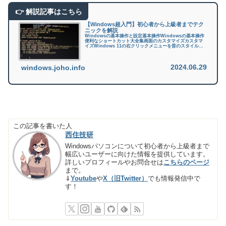
【Windows超入門】初心者から上級者までテク
ニックを解説
Windowsの基本操作と設定基本操作Windowsの基本操作
便利なショートカット大全集画面のカスタマイズカスタマ
イズWindows 11の右クリックメニューを昔のスタイル
（Windows 10）に戻す方法Windowsを高速化・軽量化す
る...
2024.06.29
windows.joho.info
この記事を書いた人
西住技研
Windowsパソコンについて初心者から上級者まで
幅広いユーザーに向けた情報を提供しています。
詳しいプロフィールやお問合せは
こちらのページ
まで。
⇓
Youtube
や
X（旧Twitter）
でも情報発信中で
す！