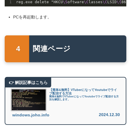
reg.exe delete "HKCU
\S
oftware
\C
lasses
\C
LSID
\{
86ca
PCを再起動します。
関連ページ
【簡単&無料】VTuberになってYoutubeでライ
ブ配信する方法
簡単&無料でVTuberになってYoutubeでライブ配信する方
法を解説します。
2024.12.30
windows.joho.info