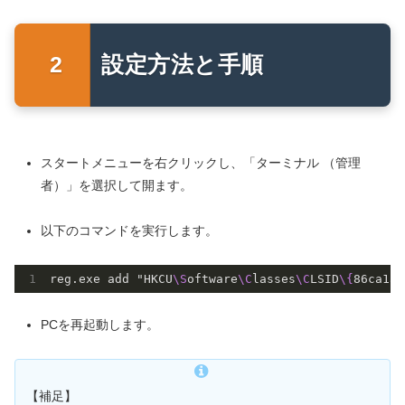
設定方法と手順
スタートメニューを右クリックし、「ターミナル （管理
者）」を選択して開ます。
以下のコマンドを実行します。
reg.exe add "HKCU
\S
oftware
\C
lasses
\C
LSID
\{
86ca1aa
PCを再起動します。
【補足】